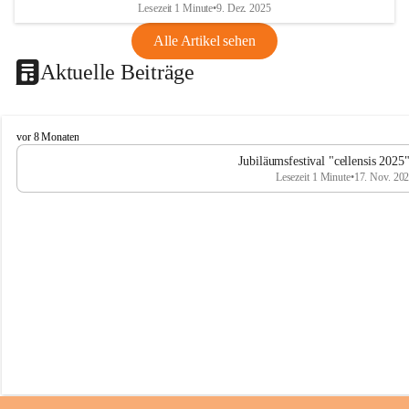
Lesezeit 1 Minute
•
9. Dez. 2025
Alle Artikel sehen
Aktuelle Beiträge
C
vor 8 Monaten
e
Jubiläumsfestival "cellensis 2025
l
Lesezeit 1 Minute
•
17. Nov. 20
l
e
n
s
i
s