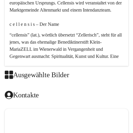
europäischen Ursprungs. Cellensis wird veranstaltet von der 
Marktgemeinde Altenmarkt und einem Intendanzteam.
c e l l e n s i s – Der Name 
“cellensis” (lat.), wörtlich übersetzt “Zellerisch”, steht für all 
jenes, was das ehemalige Benediktinerstift Klein-
MariaZELL im Wienerwald in Vergangenheit und 
Gegenwart ausmacht: Spiritualität, Kunst und Kultur. Eine 
perfekte Verbindung dieser drei Punkte findet sich in der 
Kirchenmusik, dem kunstvollen Lob Gottes.
Ausgewählte Bilder
c e l l e n s i s – Die Geschichte 
Kontakte
Das kirchenmusikalische Festival Cellensis wird seit dem 
Jahre 2000 durchgeführt