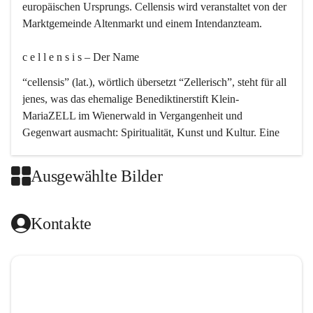
europäischen Ursprungs. Cellensis wird veranstaltet von der 
Marktgemeinde Altenmarkt und einem Intendanzteam.
c e l l e n s i s – Der Name 
“cellensis” (lat.), wörtlich übersetzt “Zellerisch”, steht für all 
jenes, was das ehemalige Benediktinerstift Klein-
MariaZELL im Wienerwald in Vergangenheit und 
Gegenwart ausmacht: Spiritualität, Kunst und Kultur. Eine 
perfekte Verbindung dieser drei Punkte findet sich in der 
Kirchenmusik, dem kunstvollen Lob Gottes.
Ausgewählte Bilder
c e l l e n s i s – Die Geschichte 
Kontakte
Das kirchenmusikalische Festival Cellensis wird seit dem 
Jahre 2000 durchgeführt