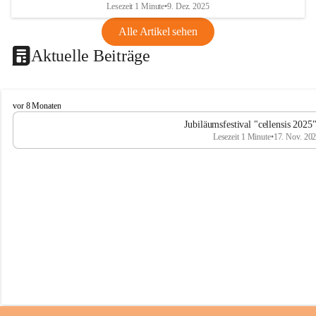
Lesezeit 1 Minute
•
9. Dez. 2025
Alle Artikel sehen
Aktuelle Beiträge
C
vor 8 Monaten
e
Jubiläumsfestival "cellensis 2025
l
Lesezeit 1 Minute
•
17. Nov. 20
l
e
n
s
i
s