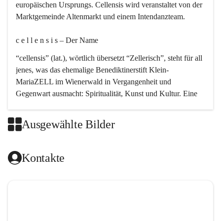
europäischen Ursprungs. Cellensis wird veranstaltet von der 
Marktgemeinde Altenmarkt und einem Intendanzteam.
c e l l e n s i s – Der Name 
“cellensis” (lat.), wörtlich übersetzt “Zellerisch”, steht für all 
jenes, was das ehemalige Benediktinerstift Klein-
MariaZELL im Wienerwald in Vergangenheit und 
Gegenwart ausmacht: Spiritualität, Kunst und Kultur. Eine 
perfekte Verbindung dieser drei Punkte findet sich in der 
Kirchenmusik, dem kunstvollen Lob Gottes.
Ausgewählte Bilder
c e l l e n s i s – Die Geschichte 
Kontakte
Das kirchenmusikalische Festival Cellensis wird seit dem 
Jahre 2000 durchgeführt