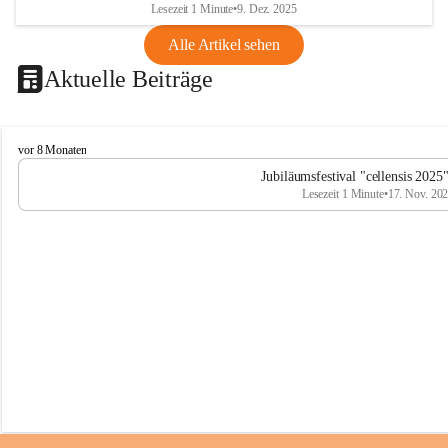
Lesezeit 1 Minute
•
9. Dez. 2025
Alle Artikel sehen
Aktuelle Beiträge
C
vor 8 Monaten
e
Jubiläumsfestival "cellensis 2025
l
Lesezeit 1 Minute
•
17. Nov. 20
l
e
n
s
i
s