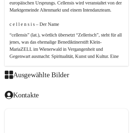
europäischen Ursprungs. Cellensis wird veranstaltet von der 
Marktgemeinde Altenmarkt und einem Intendanzteam.
c e l l e n s i s – Der Name 
“cellensis” (lat.), wörtlich übersetzt “Zellerisch”, steht für all 
jenes, was das ehemalige Benediktinerstift Klein-
MariaZELL im Wienerwald in Vergangenheit und 
Gegenwart ausmacht: Spiritualität, Kunst und Kultur. Eine 
perfekte Verbindung dieser drei Punkte findet sich in der 
Kirchenmusik, dem kunstvollen Lob Gottes.
Ausgewählte Bilder
c e l l e n s i s – Die Geschichte 
Kontakte
Das kirchenmusikalische Festival Cellensis wird seit dem 
Jahre 2000 durchgeführt