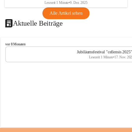
Lesezeit 1 Minute
•
9. Dez. 2025
Alle Artikel sehen
Aktuelle Beiträge
C
vor 8 Monaten
e
Jubiläumsfestival "cellensis 2025
l
Lesezeit 1 Minute
•
17. Nov. 20
l
e
n
s
i
s