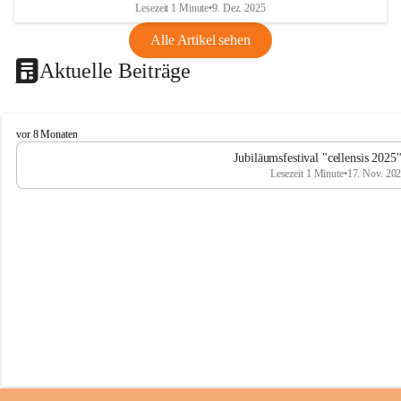
Lesezeit 1 Minute
•
9. Dez. 2025
Alle Artikel sehen
Aktuelle Beiträge
C
vor 8 Monaten
e
Jubiläumsfestival "cellensis 2025
l
Lesezeit 1 Minute
•
17. Nov. 20
l
e
n
s
i
s