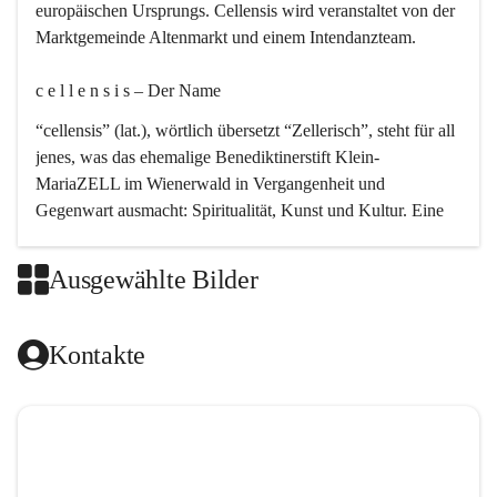
europäischen Ursprungs. Cellensis wird veranstaltet von der 
Marktgemeinde Altenmarkt und einem Intendanzteam.
c e l l e n s i s – Der Name 
“cellensis” (lat.), wörtlich übersetzt “Zellerisch”, steht für all 
jenes, was das ehemalige Benediktinerstift Klein-
MariaZELL im Wienerwald in Vergangenheit und 
Gegenwart ausmacht: Spiritualität, Kunst und Kultur. Eine 
perfekte Verbindung dieser drei Punkte findet sich in der 
Kirchenmusik, dem kunstvollen Lob Gottes.
Ausgewählte Bilder
c e l l e n s i s – Die Geschichte 
Kontakte
Das kirchenmusikalische Festival Cellensis wird seit dem 
Jahre 2000 durchgeführt