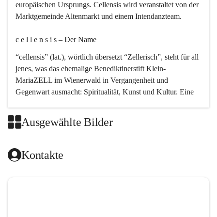
europäischen Ursprungs. Cellensis wird veranstaltet von der 
Marktgemeinde Altenmarkt und einem Intendanzteam.
c e l l e n s i s – Der Name 
“cellensis” (lat.), wörtlich übersetzt “Zellerisch”, steht für all 
jenes, was das ehemalige Benediktinerstift Klein-
MariaZELL im Wienerwald in Vergangenheit und 
Gegenwart ausmacht: Spiritualität, Kunst und Kultur. Eine 
perfekte Verbindung dieser drei Punkte findet sich in der 
Kirchenmusik, dem kunstvollen Lob Gottes.
Ausgewählte Bilder
c e l l e n s i s – Die Geschichte 
Kontakte
Das kirchenmusikalische Festival Cellensis wird seit dem 
Jahre 2000 durchgeführt