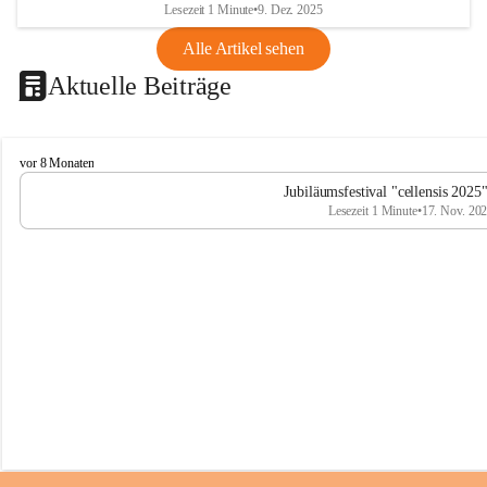
Lesezeit 1 Minute
•
9. Dez. 2025
Alle Artikel sehen
Aktuelle Beiträge
C
vor 8 Monaten
e
Jubiläumsfestival "cellensis 2025
l
Lesezeit 1 Minute
•
17. Nov. 20
l
e
n
s
i
s