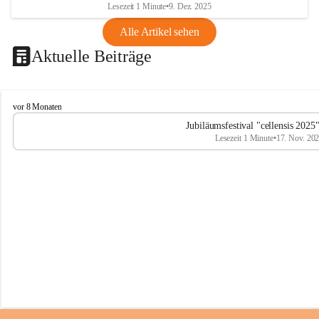
Lesezeit 1 Minute
•
9. Dez. 2025
Alle Artikel sehen
Aktuelle Beiträge
C
vor 8 Monaten
e
Jubiläumsfestival "cellensis 2025
l
Lesezeit 1 Minute
•
17. Nov. 20
l
e
n
s
i
s