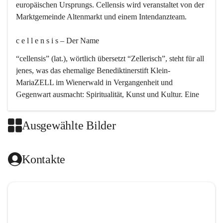
europäischen Ursprungs. Cellensis wird veranstaltet von der 
Marktgemeinde Altenmarkt und einem Intendanzteam.
c e l l e n s i s – Der Name 
“cellensis” (lat.), wörtlich übersetzt “Zellerisch”, steht für all 
jenes, was das ehemalige Benediktinerstift Klein-
MariaZELL im Wienerwald in Vergangenheit und 
Gegenwart ausmacht: Spiritualität, Kunst und Kultur. Eine 
perfekte Verbindung dieser drei Punkte findet sich in der 
Kirchenmusik, dem kunstvollen Lob Gottes.
Ausgewählte Bilder
c e l l e n s i s – Die Geschichte 
Kontakte
Das kirchenmusikalische Festival Cellensis wird seit dem 
Jahre 2000 durchgeführt