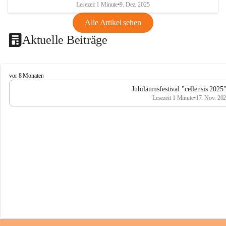
Lesezeit 1 Minute
•
9. Dez. 2025
Alle Artikel sehen
Aktuelle Beiträge
C
vor 8 Monaten
e
Jubiläumsfestival "cellensis 2025
l
Lesezeit 1 Minute
•
17. Nov. 20
l
e
n
s
i
s