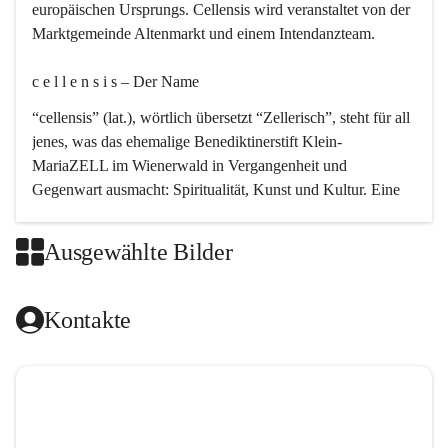
europäischen Ursprungs. Cellensis wird veranstaltet von der 
Marktgemeinde Altenmarkt und einem Intendanzteam.
c e l l e n s i s – Der Name 
“cellensis” (lat.), wörtlich übersetzt “Zellerisch”, steht für all 
jenes, was das ehemalige Benediktinerstift Klein-
MariaZELL im Wienerwald in Vergangenheit und 
Gegenwart ausmacht: Spiritualität, Kunst und Kultur. Eine 
perfekte Verbindung dieser drei Punkte findet sich in der 
Kirchenmusik, dem kunstvollen Lob Gottes.
Ausgewählte Bilder
c e l l e n s i s – Die Geschichte 
Kontakte
Das kirchenmusikalische Festival Cellensis wird seit dem 
Jahre 2000 durchgeführt