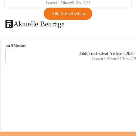
Lesezeit 1 Minute
•
9. Dez. 2025
Alle Artikel sehen
Aktuelle Beiträge
C
vor 8 Monaten
e
Jubiläumsfestival "cellensis 2025
l
Lesezeit 1 Minute
•
17. Nov. 20
l
e
n
s
i
s