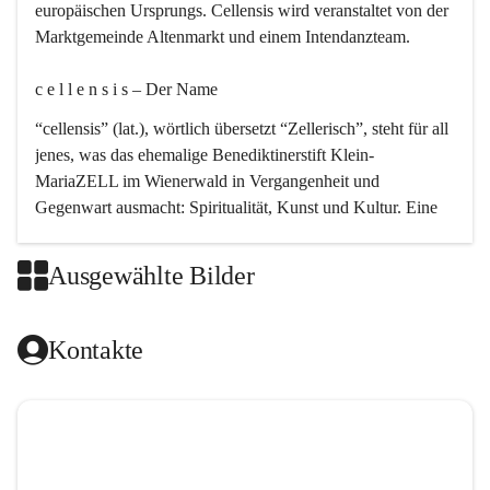
europäischen Ursprungs. Cellensis wird veranstaltet von der 
Marktgemeinde Altenmarkt und einem Intendanzteam.
c e l l e n s i s – Der Name 
“cellensis” (lat.), wörtlich übersetzt “Zellerisch”, steht für all 
jenes, was das ehemalige Benediktinerstift Klein-
MariaZELL im Wienerwald in Vergangenheit und 
Gegenwart ausmacht: Spiritualität, Kunst und Kultur. Eine 
perfekte Verbindung dieser drei Punkte findet sich in der 
Kirchenmusik, dem kunstvollen Lob Gottes.
Ausgewählte Bilder
c e l l e n s i s – Die Geschichte 
Kontakte
Das kirchenmusikalische Festival Cellensis wird seit dem 
Jahre 2000 durchgeführt