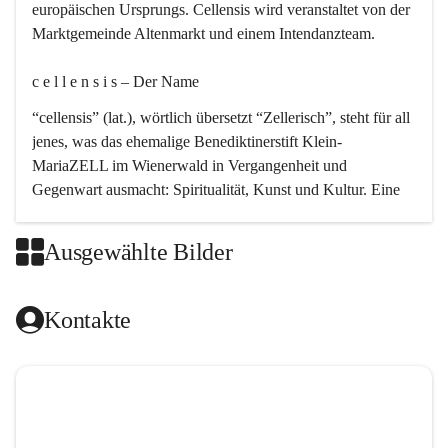
europäischen Ursprungs. Cellensis wird veranstaltet von der 
Marktgemeinde Altenmarkt und einem Intendanzteam.
c e l l e n s i s – Der Name 
“cellensis” (lat.), wörtlich übersetzt “Zellerisch”, steht für all 
jenes, was das ehemalige Benediktinerstift Klein-
MariaZELL im Wienerwald in Vergangenheit und 
Gegenwart ausmacht: Spiritualität, Kunst und Kultur. Eine 
perfekte Verbindung dieser drei Punkte findet sich in der 
Kirchenmusik, dem kunstvollen Lob Gottes.
Ausgewählte Bilder
c e l l e n s i s – Die Geschichte 
Kontakte
Das kirchenmusikalische Festival Cellensis wird seit dem 
Jahre 2000 durchgeführt