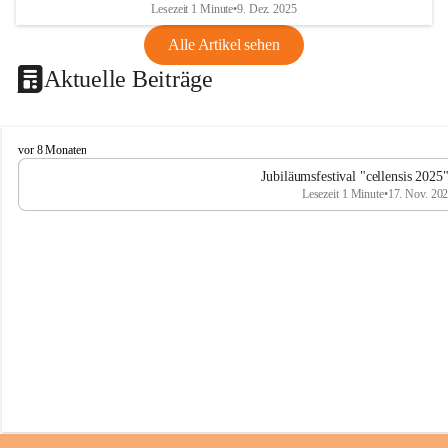
Lesezeit 1 Minute
•
9. Dez. 2025
Alle Artikel sehen
Aktuelle Beiträge
C
vor 8 Monaten
e
Jubiläumsfestival "cellensis 2025
l
Lesezeit 1 Minute
•
17. Nov. 20
l
e
n
s
i
s