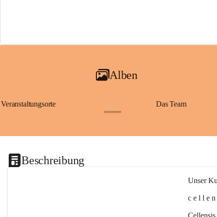
Alben
Veranstaltungsorte
Das Team
+2
Beschreibung
Unser Kul
c e l l e 
Cellensis