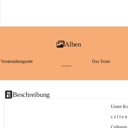
Alben
Veranstaltungsorte
Das Team
+2
Beschreibung
Unser Kul
c e l l e 
Cellensis