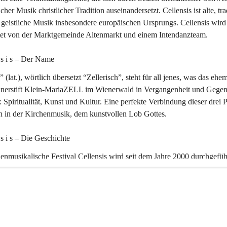
icher Musik christlicher Tradition auseinandersetzt. Cellensis ist alte, tra
geistliche Musik insbesondere europäischen Ursprungs. Cellensis wird
ltet von der Marktgemeinde Altenmarkt und einem Intendanzteam.
n s i s – Der Name 
” (lat.), wörtlich übersetzt “Zellerisch”, steht für all jenes, was das ehe
inerstift Klein-MariaZELL im Wienerwald in Vergangenheit und Gegen
 Spiritualität, Kunst und Kultur. Eine perfekte Verbindung dieser drei 
ch in der Kirchenmusik, dem kunstvollen Lob Gottes.
n s i s – Die Geschichte 
enmusikalische Festival Cellensis wird seit dem Jahre 2000 durchgefüh