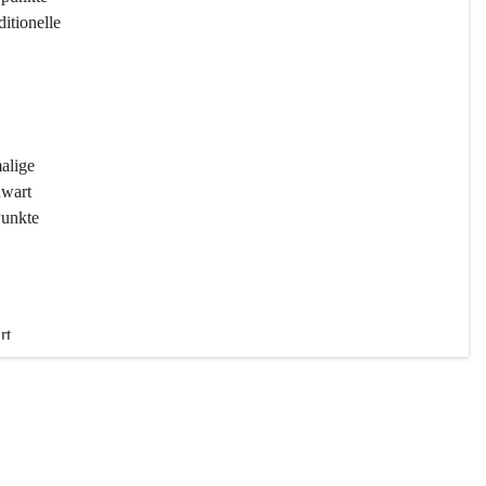
ditionelle 
 
malige 
wart 
Punkte 
rt