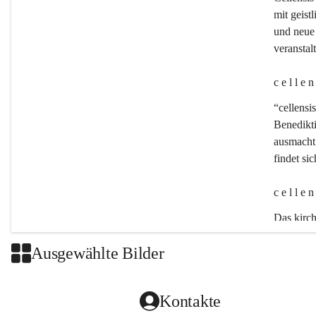
mit geistl
und neue 
veransta
c e l l e 
“cellensis
Benedikt
ausmacht:
findet si
c e l l e 
Das kirch
Ausgewählte Bilder
Kontakte