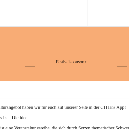
Festivalsponsoren
+1
+9
turangebot haben wir für euch auf unserer Seite in der CITIES-App!
n s i s – Die Idee
 ist eine Veranstaltungsreihe, die sich durch Setzen thematischer Schwe