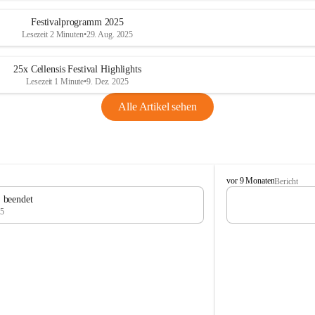
Festivalprogramm 2025
Lesezeit 2 Minuten
•
29. Aug. 2025
25x Cellensis Festival Highlights
Lesezeit 1 Minute
•
9. Dez. 2025
Alle Artikel sehen
C
vor 9 Monaten
Bericht
e
" beendet
l
25
l
e
n
s
i
s