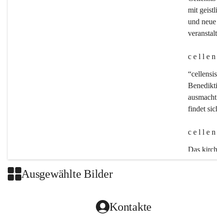
mit geistl
und neue 
veransta
c e l l e 
“cellensis
Benedikt
ausmacht:
findet si
c e l l e 
Das kirch
Ausgewählte Bilder
Kontakte