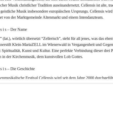
icher Musik christlicher Tradition auseinandersetzt. Cellensis ist alte, tra
geistliche Musik insbesondere europäischen Ursprungs. Cellensis wird
ltet von der Marktgemeinde Altenmarkt und einem Intendanzteam.
n s i s – Der Name 
” (lat.), wörtlich übersetzt “Zellerisch”, steht für all jenes, was das ehe
inerstift Klein-MariaZELL im Wienerwald in Vergangenheit und Gegen
 Spiritualität, Kunst und Kultur. Eine perfekte Verbindung dieser drei 
ch in der Kirchenmusik, dem kunstvollen Lob Gottes.
n s i s – Die Geschichte 
enmusikalische Festival Cellensis wird seit dem Jahre 2000 durchgefüh