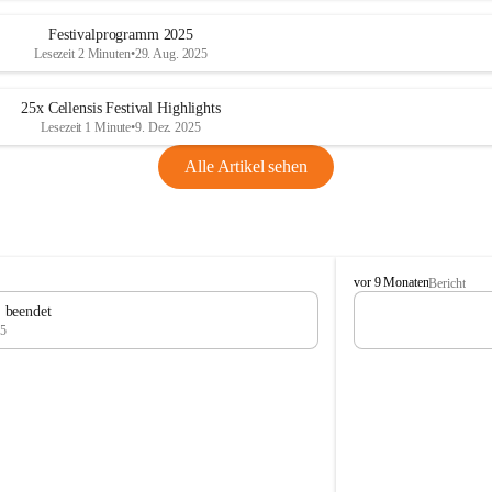
Festivalprogramm 2025
Lesezeit 2 Minuten
•
29. Aug. 2025
25x Cellensis Festival Highlights
Lesezeit 1 Minute
•
9. Dez. 2025
Alle Artikel sehen
C
vor 9 Monaten
Bericht
e
" beendet
l
25
l
e
n
s
i
s