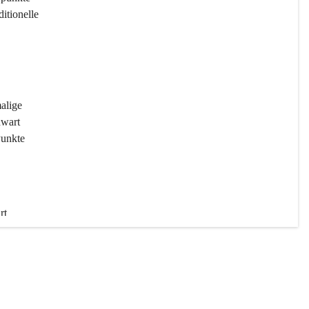
ditionelle 
 
malige 
wart 
Punkte 
rt