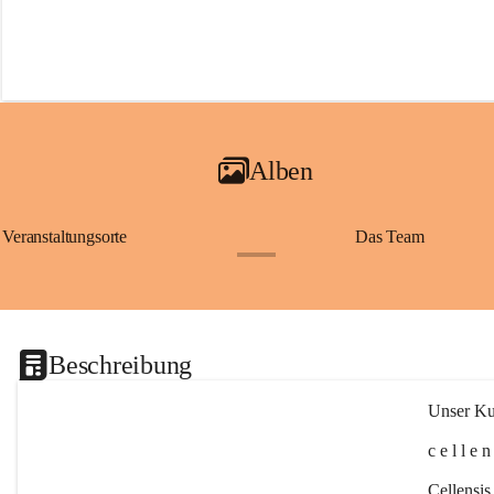
Alben
Veranstaltungsorte
Das Team
+2
Beschreibung
Unser Kul
c e l l e 
Cellensis