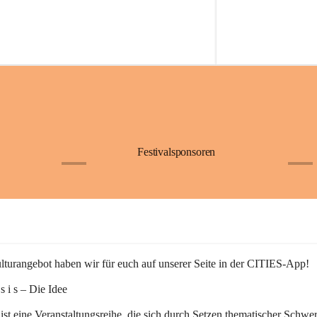
Festivalsponsoren
+1
+9
turangebot haben wir für euch auf unserer Seite in der CITIES-App!
n s i s – Die Idee
 ist eine Veranstaltungsreihe, die sich durch Setzen thematischer Schwe