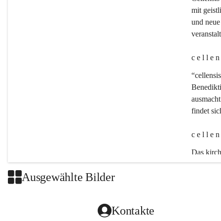
mit geistl
und neue 
veransta
c e l l e 
“cellensis
Benedikt
ausmacht:
findet si
c e l l e 
Das kirch
Ausgewählte Bilder
Kontakte