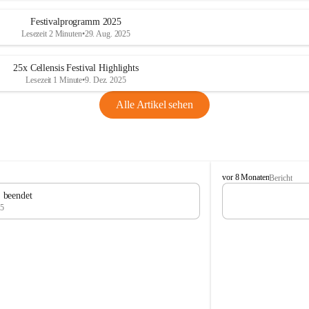
Festivalprogramm 2025
Lesezeit 2 Minuten
•
29. Aug. 2025
25x Cellensis Festival Highlights
Lesezeit 1 Minute
•
9. Dez. 2025
Alle Artikel sehen
C
vor 8 Monaten
Bericht
e
" beendet
l
25
l
e
n
s
i
s