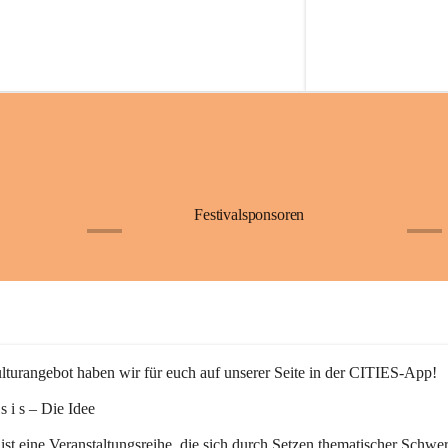
Festivalsponsoren
+1
+9
turangebot haben wir für euch auf unserer Seite in der CITIES-App!
n s i s – Die Idee
 ist eine Veranstaltungsreihe, die sich durch Setzen thematischer Schwe