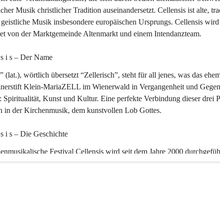
icher Musik christlicher Tradition auseinandersetzt. Cellensis ist alte, tra
geistliche Musik insbesondere europäischen Ursprungs. Cellensis wird
ltet von der Marktgemeinde Altenmarkt und einem Intendanzteam.
n s i s – Der Name 
” (lat.), wörtlich übersetzt “Zellerisch”, steht für all jenes, was das ehe
inerstift Klein-MariaZELL im Wienerwald in Vergangenheit und Gegen
 Spiritualität, Kunst und Kultur. Eine perfekte Verbindung dieser drei 
ch in der Kirchenmusik, dem kunstvollen Lob Gottes.
n s i s – Die Geschichte 
enmusikalische Festival Cellensis wird seit dem Jahre 2000 durchgefüh