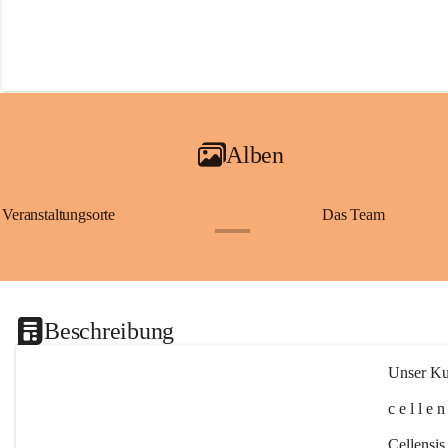
Alben
Veranstaltungsorte
Das Team
+2
Beschreibung
Unser Kul
c e l l e 
Cellensis