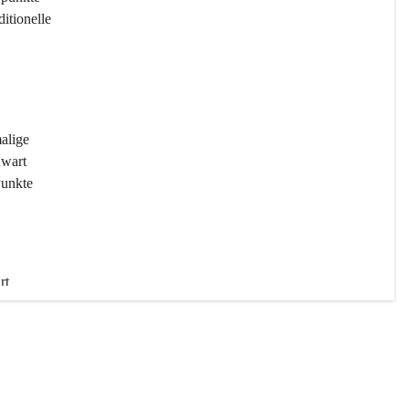
ditionelle 
 
malige 
wart 
Punkte 
rt