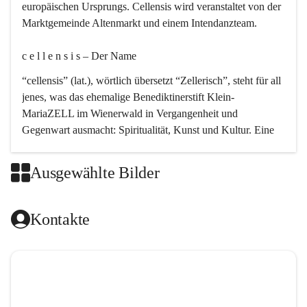
europäischen Ursprungs. Cellensis wird veranstaltet von der 
Marktgemeinde Altenmarkt und einem Intendanzteam.
c e l l e n s i s – Der Name 
“cellensis” (lat.), wörtlich übersetzt “Zellerisch”, steht für all 
jenes, was das ehemalige Benediktinerstift Klein-
MariaZELL im Wienerwald in Vergangenheit und 
Gegenwart ausmacht: Spiritualität, Kunst und Kultur. Eine 
perfekte Verbindung dieser drei Punkte findet sich in der 
Kirchenmusik, dem kunstvollen Lob Gottes.
Ausgewählte Bilder
c e l l e n s i s – Die Geschichte 
Kontakte
Das kirchenmusikalische Festival Cellensis wird seit dem 
Jahre 2000 durchgeführt