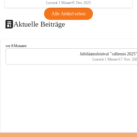
Lesezeit 1 Minute
•
9. Dez. 2025
Alle Artikel sehen
Aktuelle Beiträge
C
vor 8 Monaten
e
Jubiläumsfestival "cellensis 2025
l
Lesezeit 1 Minute
•
17. Nov. 20
l
e
n
s
i
s