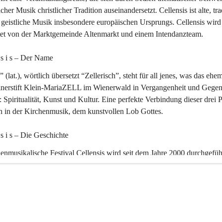
icher Musik christlicher Tradition auseinandersetzt. Cellensis ist alte, tra
geistliche Musik insbesondere europäischen Ursprungs. Cellensis wird
ltet von der Marktgemeinde Altenmarkt und einem Intendanzteam.
n s i s – Der Name 
” (lat.), wörtlich übersetzt “Zellerisch”, steht für all jenes, was das ehe
inerstift Klein-MariaZELL im Wienerwald in Vergangenheit und Gegen
 Spiritualität, Kunst und Kultur. Eine perfekte Verbindung dieser drei 
ch in der Kirchenmusik, dem kunstvollen Lob Gottes.
n s i s – Die Geschichte 
enmusikalische Festival Cellensis wird seit dem Jahre 2000 durchgefüh