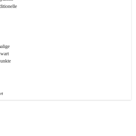
ditionelle 
 
malige 
wart 
Punkte 
rt