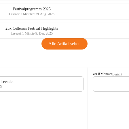
Festivalprogramm 2025
Lesezeit 2 Minuten
•
29. Aug. 2025
25x Cellensis Festival Highlights
Lesezeit 1 Minute
•
9. Dez. 2025
Alle Artikel sehen
C
vor 8 Monaten
Bericht
e
" beendet
l
25
l
e
n
s
i
s