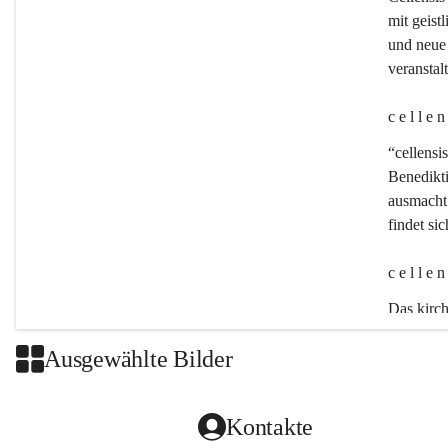
mit geistl
und neue 
veransta
c e l l e 
“cellensis
Benedikt
ausmacht:
findet si
c e l l e 
Das kirch
Ausgewählte Bilder
Kontakte