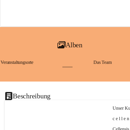
Alben
Veranstaltungsorte
Das Team
+2
Beschreibung
Unser Kul
c e l l e 
Cellensis