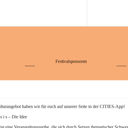
Festivalsponsoren
+1
+9
turangebot haben wir für euch auf unserer Seite in der CITIES-App!
n s i s – Die Idee
 ist eine Veranstaltungsreihe, die sich durch Setzen thematischer Schwe