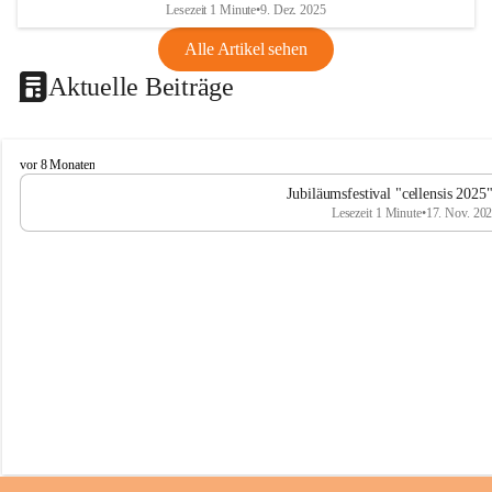
Lesezeit 1 Minute
•
9. Dez. 2025
Alle Artikel sehen
Aktuelle Beiträge
C
vor 8 Monaten
e
Jubiläumsfestival "cellensis 2025
l
Lesezeit 1 Minute
•
17. Nov. 20
l
e
n
s
i
s