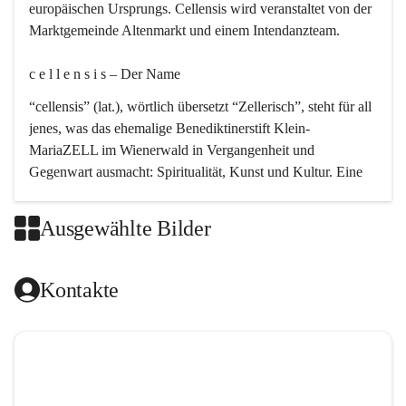
europäischen Ursprungs. Cellensis wird veranstaltet von der 
Marktgemeinde Altenmarkt und einem Intendanzteam.
c e l l e n s i s – Der Name 
“cellensis” (lat.), wörtlich übersetzt “Zellerisch”, steht für all 
jenes, was das ehemalige Benediktinerstift Klein-
MariaZELL im Wienerwald in Vergangenheit und 
Gegenwart ausmacht: Spiritualität, Kunst und Kultur. Eine 
perfekte Verbindung dieser drei Punkte findet sich in der 
Kirchenmusik, dem kunstvollen Lob Gottes.
Ausgewählte Bilder
c e l l e n s i s – Die Geschichte 
Kontakte
Das kirchenmusikalische Festival Cellensis wird seit dem 
Jahre 2000 durchgeführt