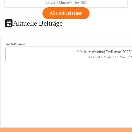
Lesezeit 1 Minute
•
9. Dez. 2025
Alle Artikel sehen
Aktuelle Beiträge
C
vor 8 Monaten
e
Jubiläumsfestival "cellensis 2025
l
Lesezeit 1 Minute
•
17. Nov. 20
l
e
n
s
i
s