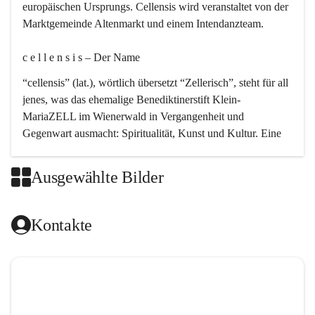
europäischen Ursprungs. Cellensis wird veranstaltet von der 
Marktgemeinde Altenmarkt und einem Intendanzteam.
c e l l e n s i s – Der Name 
“cellensis” (lat.), wörtlich übersetzt “Zellerisch”, steht für all 
jenes, was das ehemalige Benediktinerstift Klein-
MariaZELL im Wienerwald in Vergangenheit und 
Gegenwart ausmacht: Spiritualität, Kunst und Kultur. Eine 
perfekte Verbindung dieser drei Punkte findet sich in der 
Kirchenmusik, dem kunstvollen Lob Gottes.
Ausgewählte Bilder
c e l l e n s i s – Die Geschichte 
Kontakte
Das kirchenmusikalische Festival Cellensis wird seit dem 
Jahre 2000 durchgeführt