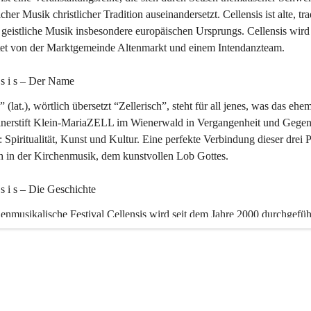
icher Musik christlicher Tradition auseinandersetzt. Cellensis ist alte, tra
geistliche Musik insbesondere europäischen Ursprungs. Cellensis wird
ltet von der Marktgemeinde Altenmarkt und einem Intendanzteam.
n s i s – Der Name 
” (lat.), wörtlich übersetzt “Zellerisch”, steht für all jenes, was das ehe
inerstift Klein-MariaZELL im Wienerwald in Vergangenheit und Gegen
 Spiritualität, Kunst und Kultur. Eine perfekte Verbindung dieser drei 
ch in der Kirchenmusik, dem kunstvollen Lob Gottes.
n s i s – Die Geschichte 
enmusikalische Festival Cellensis wird seit dem Jahre 2000 durchgefüh