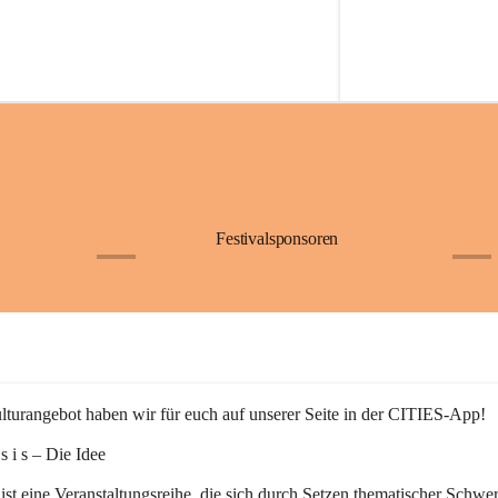
Festivalsponsoren
+1
+9
turangebot haben wir für euch auf unserer Seite in der CITIES-App!
n s i s – Die Idee
 ist eine Veranstaltungsreihe, die sich durch Setzen thematischer Schwe