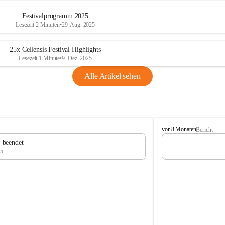
Festivalprogramm 2025
Lesezeit 2 Minuten
•
29. Aug. 2025
25x Cellensis Festival Highlights
Lesezeit 1 Minute
•
9. Dez. 2025
Alle Artikel sehen
C
vor 8 Monaten
Bericht
e
" beendet
l
25
l
e
n
s
i
s