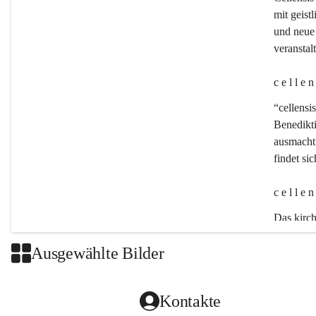
mit geistl
und neue 
veransta
c e l l e 
“cellensis
Benedikt
ausmacht:
findet si
c e l l e 
Das kirch
Ausgewählte Bilder
Kontakte