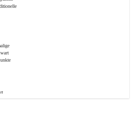
ditionelle 
 
malige 
wart 
Punkte 
rt