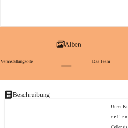
Alben
Veranstaltungsorte
Das Team
+2
Beschreibung
Unser Kul
c e l l e 
Cellensis