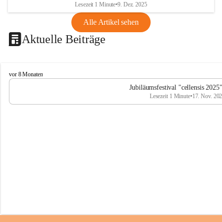
Lesezeit 1 Minute
•
9. Dez. 2025
Alle Artikel sehen
Aktuelle Beiträge
C
vor 8 Monaten
e
Jubiläumsfestival "cellensis 2025
l
Lesezeit 1 Minute
•
17. Nov. 20
l
e
n
s
i
s