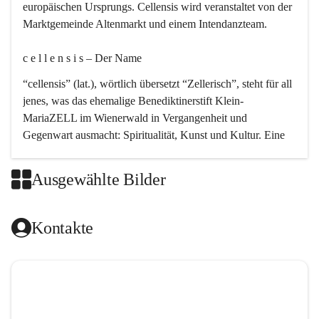
europäischen Ursprungs. Cellensis wird veranstaltet von der 
Marktgemeinde Altenmarkt und einem Intendanzteam.
c e l l e n s i s – Der Name 
“cellensis” (lat.), wörtlich übersetzt “Zellerisch”, steht für all 
jenes, was das ehemalige Benediktinerstift Klein-
MariaZELL im Wienerwald in Vergangenheit und 
Gegenwart ausmacht: Spiritualität, Kunst und Kultur. Eine 
perfekte Verbindung dieser drei Punkte findet sich in der 
Kirchenmusik, dem kunstvollen Lob Gottes.
Ausgewählte Bilder
c e l l e n s i s – Die Geschichte 
Kontakte
Das kirchenmusikalische Festival Cellensis wird seit dem 
Jahre 2000 durchgeführt