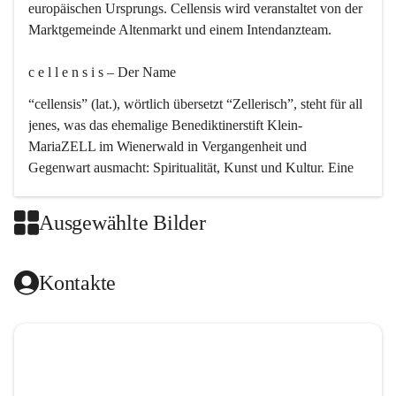
europäischen Ursprungs. Cellensis wird veranstaltet von der 
Marktgemeinde Altenmarkt und einem Intendanzteam.
c e l l e n s i s – Der Name 
“cellensis” (lat.), wörtlich übersetzt “Zellerisch”, steht für all 
jenes, was das ehemalige Benediktinerstift Klein-
MariaZELL im Wienerwald in Vergangenheit und 
Gegenwart ausmacht: Spiritualität, Kunst und Kultur. Eine 
perfekte Verbindung dieser drei Punkte findet sich in der 
Kirchenmusik, dem kunstvollen Lob Gottes.
Ausgewählte Bilder
c e l l e n s i s – Die Geschichte 
Kontakte
Das kirchenmusikalische Festival Cellensis wird seit dem 
Jahre 2000 durchgeführt