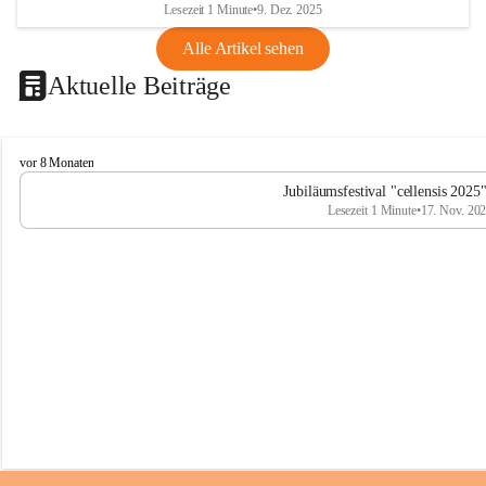
Lesezeit 1 Minute
•
9. Dez. 2025
Alle Artikel sehen
Aktuelle Beiträge
C
vor 8 Monaten
e
Jubiläumsfestival "cellensis 2025
l
Lesezeit 1 Minute
•
17. Nov. 20
l
e
n
s
i
s