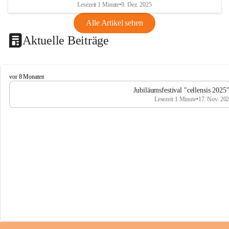
Lesezeit 1 Minute
•
9. Dez. 2025
Alle Artikel sehen
Aktuelle Beiträge
C
vor 8 Monaten
e
Jubiläumsfestival "cellensis 2025
l
Lesezeit 1 Minute
•
17. Nov. 20
l
e
n
s
i
s