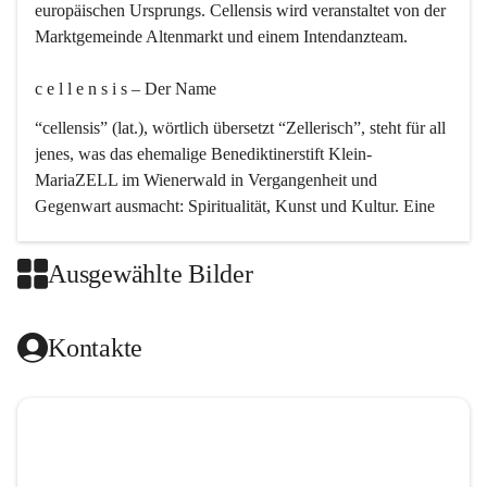
europäischen Ursprungs. Cellensis wird veranstaltet von der 
Marktgemeinde Altenmarkt und einem Intendanzteam.
c e l l e n s i s – Der Name 
“cellensis” (lat.), wörtlich übersetzt “Zellerisch”, steht für all 
jenes, was das ehemalige Benediktinerstift Klein-
MariaZELL im Wienerwald in Vergangenheit und 
Gegenwart ausmacht: Spiritualität, Kunst und Kultur. Eine 
perfekte Verbindung dieser drei Punkte findet sich in der 
Kirchenmusik, dem kunstvollen Lob Gottes.
Ausgewählte Bilder
c e l l e n s i s – Die Geschichte 
Kontakte
Das kirchenmusikalische Festival Cellensis wird seit dem 
Jahre 2000 durchgeführt