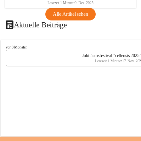
Lesezeit 1 Minute
•
9. Dez. 2025
Alle Artikel sehen
Aktuelle Beiträge
C
vor 8 Monaten
e
Jubiläumsfestival "cellensis 2025
l
Lesezeit 1 Minute
•
17. Nov. 20
l
e
n
s
i
s