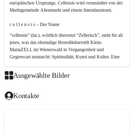
europäischen Ursprungs. Cellensis wird veranstaltet von der 
Marktgemeinde Altenmarkt und einem Intendanzteam.
c e l l e n s i s – Der Name 
“cellensis” (lat.), wörtlich übersetzt “Zellerisch”, steht für all 
jenes, was das ehemalige Benediktinerstift Klein-
MariaZELL im Wienerwald in Vergangenheit und 
Gegenwart ausmacht: Spiritualität, Kunst und Kultur. Eine 
perfekte Verbindung dieser drei Punkte findet sich in der 
Kirchenmusik, dem kunstvollen Lob Gottes.
Ausgewählte Bilder
c e l l e n s i s – Die Geschichte 
Kontakte
Das kirchenmusikalische Festival Cellensis wird seit dem 
Jahre 2000 durchgeführt