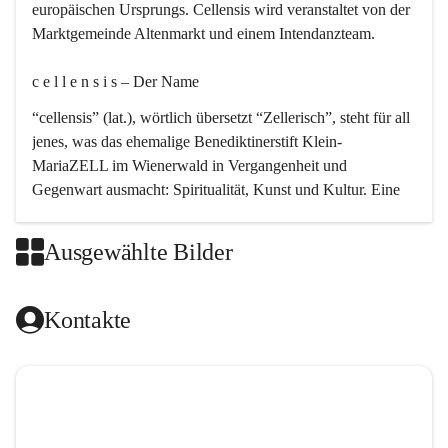
europäischen Ursprungs. Cellensis wird veranstaltet von der 
Marktgemeinde Altenmarkt und einem Intendanzteam.
c e l l e n s i s – Der Name 
“cellensis” (lat.), wörtlich übersetzt “Zellerisch”, steht für all 
jenes, was das ehemalige Benediktinerstift Klein-
MariaZELL im Wienerwald in Vergangenheit und 
Gegenwart ausmacht: Spiritualität, Kunst und Kultur. Eine 
perfekte Verbindung dieser drei Punkte findet sich in der 
Kirchenmusik, dem kunstvollen Lob Gottes.
Ausgewählte Bilder
c e l l e n s i s – Die Geschichte 
Kontakte
Das kirchenmusikalische Festival Cellensis wird seit dem 
Jahre 2000 durchgeführt