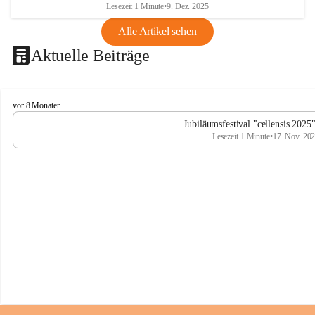
Lesezeit 1 Minute
•
9. Dez. 2025
Alle Artikel sehen
Aktuelle Beiträge
C
vor 8 Monaten
e
Jubiläumsfestival "cellensis 2025
l
Lesezeit 1 Minute
•
17. Nov. 20
l
e
n
s
i
s