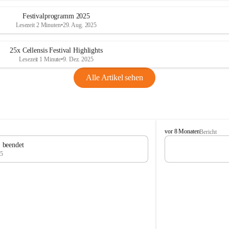
Festivalprogramm 2025
Lesezeit 2 Minuten
•
29. Aug. 2025
25x Cellensis Festival Highlights
Lesezeit 1 Minute
•
9. Dez. 2025
Alle Artikel sehen
C
vor 8 Monaten
Bericht
e
" beendet
l
25
l
e
n
s
i
s