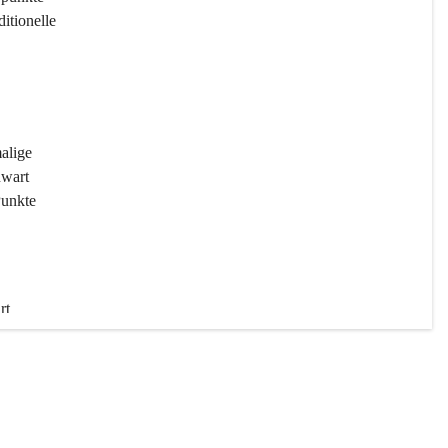
ditionelle 
 
malige 
wart 
Punkte 
rt