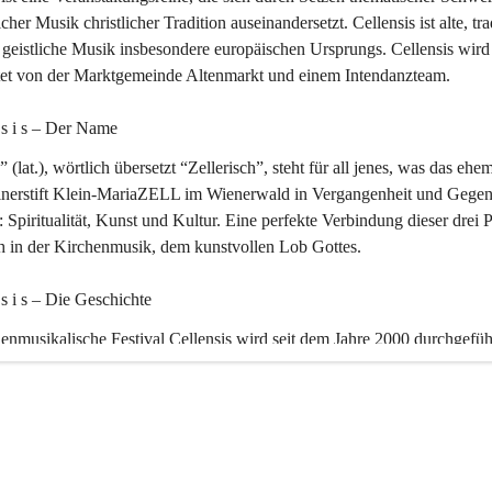
icher Musik christlicher Tradition auseinandersetzt. Cellensis ist alte, tra
geistliche Musik insbesondere europäischen Ursprungs. Cellensis wird
ltet von der Marktgemeinde Altenmarkt und einem Intendanzteam.
n s i s – Der Name 
” (lat.), wörtlich übersetzt “Zellerisch”, steht für all jenes, was das ehe
inerstift Klein-MariaZELL im Wienerwald in Vergangenheit und Gegen
 Spiritualität, Kunst und Kultur. Eine perfekte Verbindung dieser drei 
ch in der Kirchenmusik, dem kunstvollen Lob Gottes.
n s i s – Die Geschichte 
enmusikalische Festival Cellensis wird seit dem Jahre 2000 durchgefüh