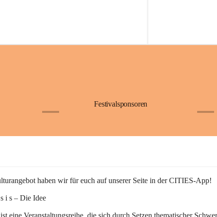
Festivalsponsoren
+1
+9
turangebot haben wir für euch auf unserer Seite in der CITIES-App!
n s i s – Die Idee
 ist eine Veranstaltungsreihe, die sich durch Setzen thematischer Schwe