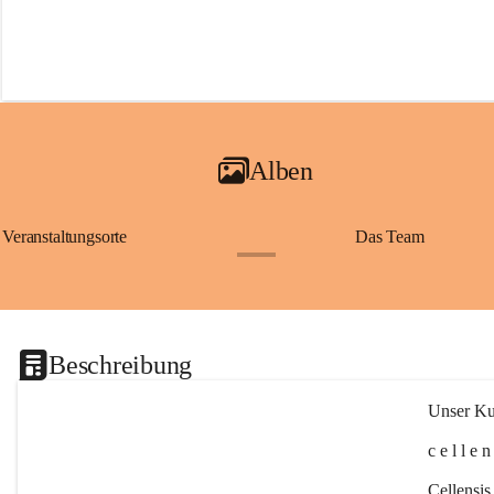
Alben
Veranstaltungsorte
Das Team
+2
Beschreibung
Unser Kul
c e l l e 
Cellensis