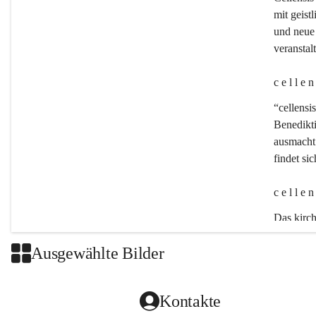
mit geistl
und neue 
veransta
c e l l e 
“cellensis
Benedikt
ausmacht:
findet si
c e l l e 
Das kirch
Ausgewählte Bilder
Kontakte